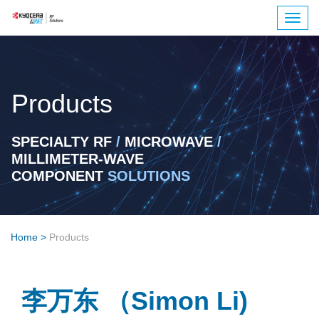
Togg
navig
Products
SPECIALTY RF
/
MICROWAVE
/
MILLIMETER-WAVE
COMPONENT
SOLUTIONS
Home
>
Products
李万东 （Simon Li)